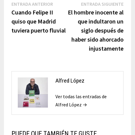
Navegación
Entrada
Entr
ENTRADA ANTERIOR
ENTRADA SIGUIENTE
anterior:
sigui
Cuando Felipe II
El hombre inocente al
de
quiso que Madrid
que indultaron un
entradas
tuviera puerto fluvial
siglo después de
haber sido ahorcado
injustamente
Alfred López
Ver todas las entradas de
Alfred López →
PUEDE QUE TAMBIÉN TE GUSTE