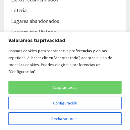
Lotería
Lugares abandonados
Lugares con Historia
Valoramos tu privacidad
Lugares misteriosos
Usamos cookies para recordar tus preferencias y visitas
Malas personas en la Historia
repetidas. Al hacer clic en "Aceptar todo", aceptas el uso de
Misterios en la Historia
todas las cookies. Puedes elegir tus preferencias en
"Configuración".
Mujeres en la Historia
Nazis
Aceptar todas
Persecución judía
Configuración
Personajes curiosos
Pioneros
Rechazar todas
Piratas