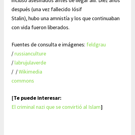
incluso asesinados antes de llegar allí. Diez años
después (una vez fallecido Iósif
Stalin), hubo una amnistía y los que continuaban
con vida fueron liberados.
Fuentes de consulta e imágenes:
feldgrau
/
russianculture
/
labrujulaverde
/ /
Wikimedia
commons
[Te puede interesar:
El criminal nazi que se convirtió al Islam
]