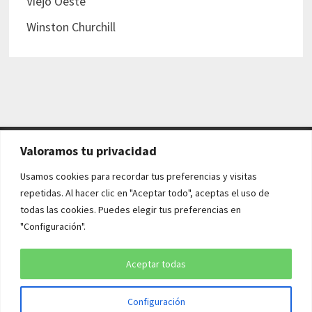
Viejo Oeste
Winston Churchill
Valoramos tu privacidad
AVISO LEGAL Y POLÍTICAS
Usamos cookies para recordar tus preferencias y visitas
repetidas. Al hacer clic en "Aceptar todo", aceptas el uso de
Aviso legal
todas las cookies. Puedes elegir tus preferencias en
"Configuración".
Política de cookies
Política de privacidad
Aceptar todas
Configuración