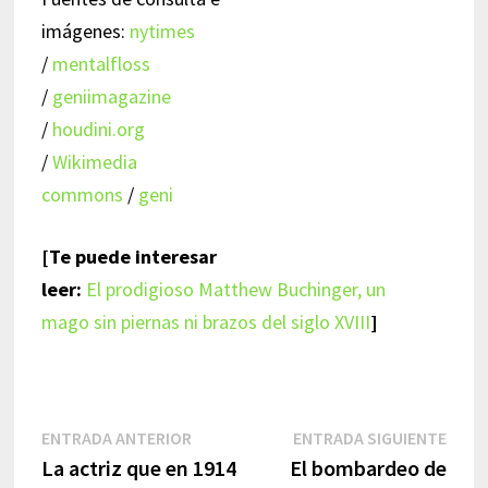
imágenes:
nytimes
/
mentalfloss
/
geniimagazine
/
houdini.org
/
Wikimedia
commons
/
geni
[Te puede interesar
leer:
El prodigioso Matthew Buchinger, un
mago sin piernas ni brazos del siglo XVIII
]
Navegación
Entrada
Entr
ENTRADA ANTERIOR
ENTRADA SIGUIENTE
anterior:
sigui
La actriz que en 1914
El bombardeo de
de