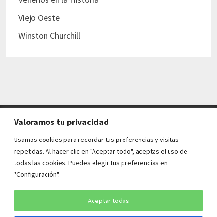
Viejo Oeste
Winston Churchill
Valoramos tu privacidad
AVISO LEGAL Y POLÍTICAS
Usamos cookies para recordar tus preferencias y visitas
repetidas. Al hacer clic en "Aceptar todo", aceptas el uso de
Aviso legal
todas las cookies. Puedes elegir tus preferencias en
"Configuración".
Política de cookies
Política de privacidad
Aceptar todas