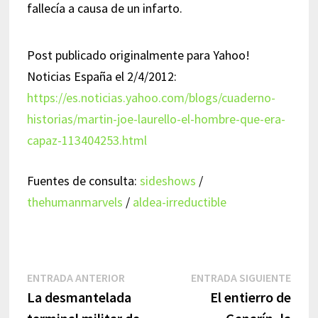
fallecía a causa de un infarto.
Post publicado originalmente para Yahoo!
Noticias España el 2/4/2012:
https://es.noticias.yahoo.com/blogs/cuaderno-
historias/martin-joe-laurello-el-hombre-que-era-
capaz-113404253.html
Fuentes de consulta:
sideshows
/
thehumanmarvels
/
aldea-irreductible
Navegación
Entrada
Entr
ENTRADA ANTERIOR
ENTRADA SIGUIENTE
anterior:
sigui
La desmantelada
El entierro de
de