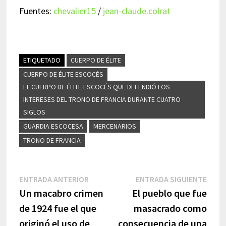
Fuentes:
chevalier15
/
jean-claude.colrat
ETIQUETADO
CUERPO DE ÉLITE
CUERPO DE ÉLITE ESCOCÉS
EL CUERPO DE ÉLITE ESCOCÉS QUE DEFENDIÓ LOS
INTERESES DEL TRONO DE FRANCIA DURANTE CUATRO
SIGLOS
GUARDIA ESCOCESA
MERCENARIOS
TRONO DE FRANCIA
Navegación
Entrada
Entr
ENTRADA ANTERIOR
ENTRADA SIGUIENTE
anterior:
sigui
Un macabro crimen
El pueblo que fue
de
de 1924 fue el que
masacrado como
entradas
originó el uso de
consecuencia de una