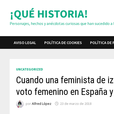
Saltar
¡QUÉ HISTORIA!
al
contenido
Personajes, hechos y anécdotas curiosas que han sucedido a lo
AVISO LEGAL
POLÍTICA DE COOKIES
POLÍTICA DE 
UNCATEGORIZED
Cuando una feminista de iz
voto femenino en España y
por
Alfred López
23 de marzo de 2018