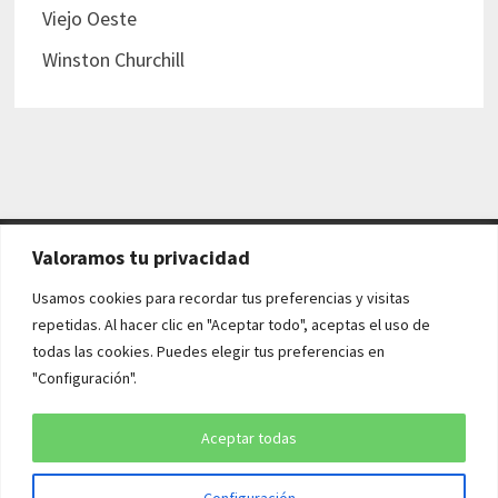
Viejo Oeste
Winston Churchill
Valoramos tu privacidad
AVISO LEGAL Y POLÍTICAS
Usamos cookies para recordar tus preferencias y visitas
repetidas. Al hacer clic en "Aceptar todo", aceptas el uso de
Aviso legal
todas las cookies. Puedes elegir tus preferencias en
"Configuración".
Política de cookies
Política de privacidad
Aceptar todas
Configuración