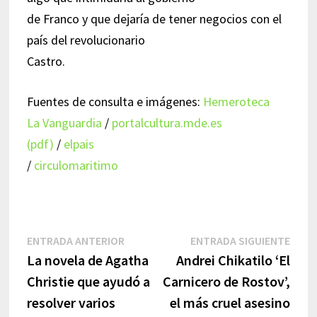
de Franco y que dejaría de tener negocios con el
país del revolucionario
Castro.
Fuentes de consulta e imágenes:
Hemeroteca
La Vanguardia
/
portalcultura.mde.es
(pdf)
/
elpais
/
circulomaritimo
Navegación
Entrada
Entr
ENTRADA ANTERIOR
ENTRADA SIGUIENTE
anterior:
sigui
La novela de Agatha
Andrei Chikatilo ‘El
de
Christie que ayudó a
Carnicero de Rostov’,
entradas
resolver varios
el más cruel asesino