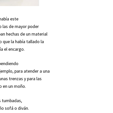
había este
ro las de mayor poder
aban hechas de un material
 que la había tallado la
ía el encargo.
ependiendo
ejemplo, para atender a una
unas trenzas y para las
do en un moño.
s tumbadas,
o sofá o diván.