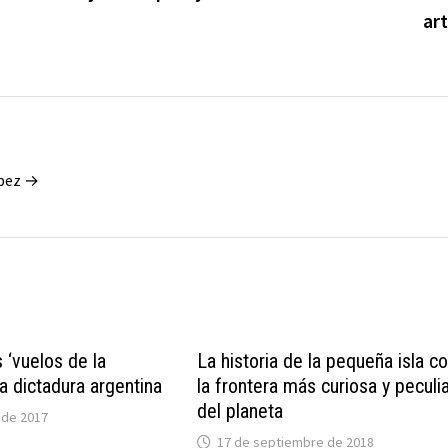
ar
ópez →
 ‘vuelos de la
La historia de la pequeña isla c
a dictadura argentina
la frontera más curiosa y peculi
del planeta
 de 2017
17 de septiembre de 2018