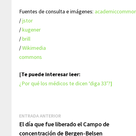
Fuentes de consulta e imágenes:
academiccommo
/
jstor
/
kugener
/
brill
/
Wikimedia
commons
[Te puede interesar leer:
¿Por qué los médicos te dicen ‘diga 33’?
]
Navegación
Entrada
ENTRADA ANTERIOR
anterior:
El día que fue liberado el Campo de
de
concentración de Bergen-Belsen