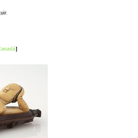
uir.
 Canadá
]