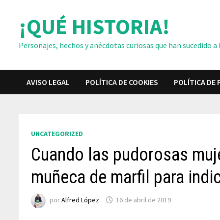
Saltar
¡QUÉ HISTORIA!
al
contenido
Personajes, hechos y anécdotas curiosas que han sucedido a lo
AVISO LEGAL
POLÍTICA DE COOKIES
POLÍTICA DE 
UNCATEGORIZED
Cuando las pudorosas muj
muñeca de marfil para indi
por
Alfred López
16 de abril de 2019