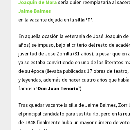
Joaquín de Mora
sería quien reemplazaría al sacer
Jaime Balmes
en la vacante dejada en la
silla ‘T’
.
En aquella ocasión la veteranía de José Joaquín de
años) se impuso, bajo el criterio del resto de acadé
juventud de Jose Zorrilla (31 años), a pesar que en
ya se estaba convirtiendo en uno de los literatos m
de su época (llevaba publicadas 17 obras de teatro,
y leyendas, además de hacer cuatro años que había 
famosa
‘Don Juan Tenorio’
).
Tras quedar vacante la silla de Jaime Balmes, Zorril
el principal candidato para sustituirlo, pero en la r
de 1848 finalmente hubo un mayor número de votos