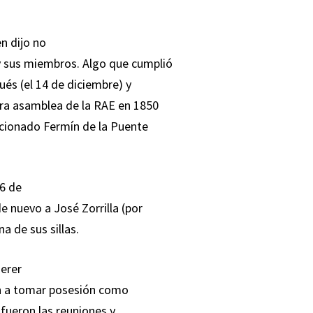
n dijo no
y sus miembros. Algo que cumplió
és (el 14 de diciembre) y
tra asamblea de la RAE en 1850
encionado Fermín de la Puente
26 de
e nuevo a José Zorrilla (por
a de sus sillas.
uerer
ión a tomar posesión como
fueron las reuniones y