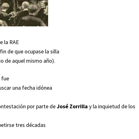
de la RAE
in de que ocupase la silla
nio de aquel mismo año).
 fue
buscar una fecha idónea
contestación por parte de
José Zorrilla
y la inquietud de los
petirse tres décadas