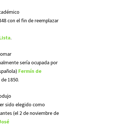
académico
848 con el fin de reemplazar
Lista
.
 tomar
inalmente sería ocupada por
española)
Fermín de
e de 1850.
rodujo
ber sido elegido como
antes (el 2 de noviembre de
José