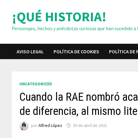
Saltar
¡QUÉ HISTORIA!
al
contenido
Personajes, hechos y anécdotas curiosas que han sucedido a lo
AVISO LEGAL
POLÍTICA DE COOKIES
POLÍTICA DE 
UNCATEGORIZED
Cuando la RAE nombró aca
de diferencia, al mismo lit
por
Alfred López
30 de abril de 2021