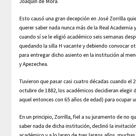
Joaquín de Mora.
Esto causó una gran decepción en José Zorrilla quie
querer saber nada nunca más de la Real Academia 
cuando sí se le eligió académico seis semanas despu
quedando la silla H vacante y debiendo convocar o
para entregar dicho asiento en la institución al m
y Apezechea.
Tuvieron que pasar casi cuatro décadas cuando el 
octubre de 1882, los académicos decidieran elegir d
aquel entonces con 65 años de edad) para ocupar un
En un principio, Zorrilla, fiel a su juramento de no q
saber nada de dicha institución, declinó la invitac
académico y a lo largo de tres largos años, muchas 