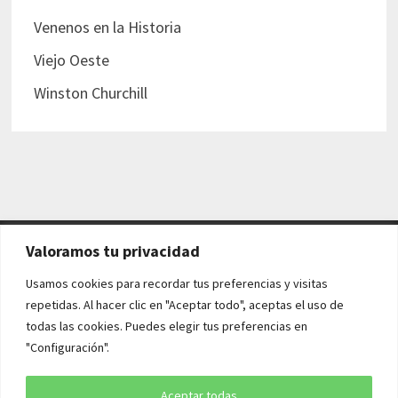
Venenos en la Historia
Viejo Oeste
Winston Churchill
Valoramos tu privacidad
AVISO LEGAL Y POLÍTICAS
Usamos cookies para recordar tus preferencias y visitas
repetidas. Al hacer clic en "Aceptar todo", aceptas el uso de
Aviso legal
todas las cookies. Puedes elegir tus preferencias en
"Configuración".
Política de cookies
Política de privacidad
Aceptar todas