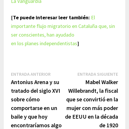
La Vanguardia
[Te puede interesar leer también:
El
importante flujo migratorio en Cataluña que, sin
ser conscientes, han ayudado
en los planes independentistas
]
Navegación
Entrada
Entr
ENTRADA ANTERIOR
ENTRADA SIGUIENTE
anterior:
sigui
Antonius Arena y su
Mabel Walker
de
tratado del siglo XVI
Willebrandt, la fiscal
entradas
sobre cómo
que se convirtió en la
comportarse en un
mujer con más poder
baile y que hoy
de EEUU en la década
encontraríamos algo
de 1920