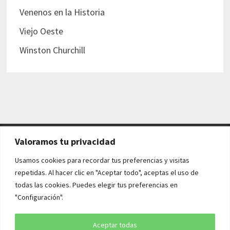
Venenos en la Historia
Viejo Oeste
Winston Churchill
Valoramos tu privacidad
AVISO LEGAL Y POLÍTICAS
Usamos cookies para recordar tus preferencias y visitas
repetidas. Al hacer clic en "Aceptar todo", aceptas el uso de
Aviso legal
todas las cookies. Puedes elegir tus preferencias en
"Configuración".
Política de cookies
Política de privacidad
Aceptar todas