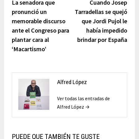
anterior:
sigui
La senadora que
Cuando Josep
de
pronunció un
Tarradellas se quejó
entradas
memorable discurso
que Jordi Pujol le
ante el Congreso para
había impedido
plantar cara al
brindar por España
‘Macartismo’
Alfred López
Ver todas las entradas de
Alfred López →
PUEDE QUE TAMBIÉN TE GUSTE