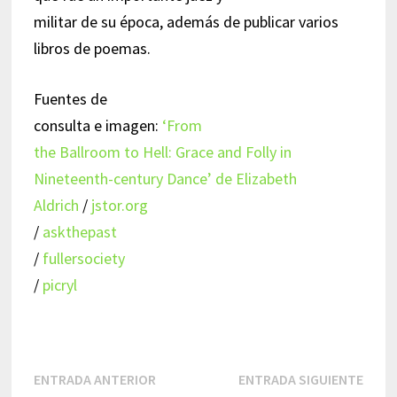
militar de su época, además de publicar varios
libros de poemas.
Fuentes de
consulta e imagen:
‘From
the Ballroom to Hell: Grace and Folly in
Nineteenth-century Dance’ de Elizabeth
Aldrich
/
jstor.org
/
askthepast
/
fullersociety
/
picryl
Navegación
Entrada
Entr
ENTRADA ANTERIOR
ENTRADA SIGUIENTE