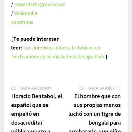
/
towardsthegreatocean
/
Wikimedia
commons
[Te puede interesar
leer:
Los primeros colonos británicos en
Norteamérica y su misteriosa desaparición
]
Navegación
Entrada
Entr
ENTRADA ANTERIOR
ENTRADA SIGUIENTE
anterior:
sigui
Horacio Bentabol, el
El hombre que con
de
español que se
sus propias manos
entradas
empeñó en
luchó con un tigre de
desacreditar
bengala para
públicamente a
arrebatarle a un niño