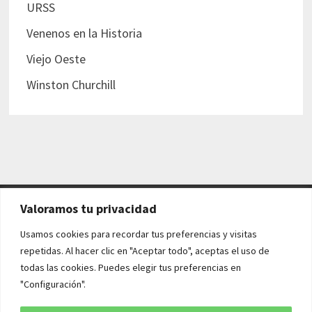
URSS
Venenos en la Historia
Viejo Oeste
Winston Churchill
Valoramos tu privacidad
AVISO LEGAL Y POLÍTICAS
Usamos cookies para recordar tus preferencias y visitas
repetidas. Al hacer clic en "Aceptar todo", aceptas el uso de
Aviso legal
todas las cookies. Puedes elegir tus preferencias en
"Configuración".
Política de cookies