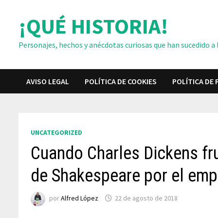
Saltar
¡QUÉ HISTORIA!
al
contenido
Personajes, hechos y anécdotas curiosas que han sucedido a lo
AVISO LEGAL
POLÍTICA DE COOKIES
POLÍTICA DE 
UNCATEGORIZED
Cuando Charles Dickens fru
de Shakespeare por el emp
por
Alfred López
22 de agosto de 2018