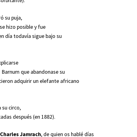
sorbitante).
ó su puja,
se hizo posible y fue
en día todavía sigue bajo su
xplicarse
 a Barnum que abandonase su
eron adquirir un elefante africano
 su circo,
écadas después (en 1882).
e
Charles Jamrach
, de quien os hablé días