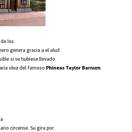
 de los
ero genera gracia a el alud
ible si se hubiese llevado
laria idea del famoso
Phineas Taylor Barnum
.
ía
rio circense. Su gira por