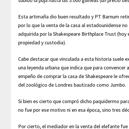
subido la puja hasta las 3.000 guineas (un precio de
Esta artimaña dio buen resultado y PT Barnum retir
por lo que la venta de la casa al estadounidense no 
adquirida por la Shakespeare Birthplace Trust (hoy 
propiedad y custodia).
Cabe destacar que vinculada a esta historia suele e
una leyenda urbana que indica que para convencer
empeño de comprar la casa de Shakespeare le ofreci
del zoológico de Londres bautizado como Jumbo.
Si bien es cierto que compró dicho paquidermo para
no fue por ese motivo ni en esa época, sino tres d
Por cierto, el mediador en la venta del elefante fu