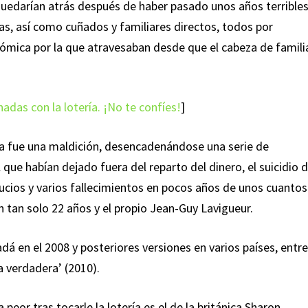
uedarían atrás después de haber pasado unos años terribles
jas, así como cuñados y familiares directos, todos por
ómica por la que atravesaban desde que el cabeza de famili
adas con la lotería. ¡No te confíes!
]
ía fue una maldición, desencadenándose una serie de
l que habían dejado fuera del reparto del dinero, el suicidio 
sucios y varios fallecimientos en pocos años de unos cuantos
 tan solo 22 años y el propio Jean-Guy Lavigueur.
dá en el 2008 y posteriores versiones en varios países, entr
ia verdadera’ (2010).
peor tras tocarle la lotería es el de la británica Sharon