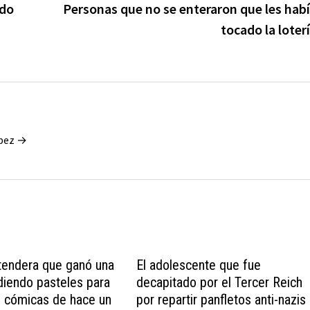
ndo
Personas que no se enteraron que les hab
tocado la loter
ópez →
tendera que ganó una
El adolescente que fue
diendo pasteles para
decapitado por el Tercer Reich
as cómicas de hace un
por repartir panfletos anti-nazis