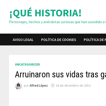
Saltar
¡QUÉ HISTORIA!
al
contenido
Personajes, hechos y anécdotas curiosas que han sucedido a lo
AVISO LEGAL
POLÍTICA DE COOKIES
POLÍTICA DE 
UNCATEGORIZED
Arruinaron sus vidas tras ga
por
Alfred López
16 de diciembre de 2013