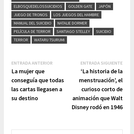
ELBOSQUEDELOSSUICIDIOS
GOLDEN GATE
JAPÓN
JUEGO DE TRONOS
LOS JUEGOS DEL HAMBRE
MANUAL DEL SUICIDIO
NATALIE DORMER
PELÍCULA DE TERROR
SANTIAGO STELLEY
SUICIDIO
TERROR
WATARU TSURUMI
Navegación
Entrada
Entr
ENTRADA ANTERIOR
ENTRADA SIGUIENTE
anterior:
sigui
La mujer que
‘La historia de la
de
conseguía que todas
menstruación’, el
entradas
las cartas llegasen a
curioso corto de
su destino
animación que Walt
Disney rodó en 1946