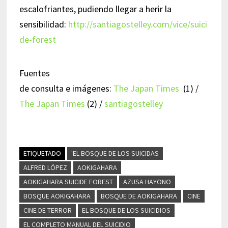
escalofriantes, pudiendo llegar a herir la
sensibilidad:
http://santiagostelley.com/vice/suici
de-forest
Fuentes
de consulta e imágenes:
The Japan Times
(1) /
The Japan Times
(2) /
santiagostelley
ETIQUETADO
'EL BOSQUE DE LOS SUICIDAS
ALFRED LÓPEZ
AOKIGAHARA
AOKIGAHARA SUICIDE FOREST
AZUSA HAYONO
BOSQUE AOKIGAHARA
BOSQUE DE AOKIGAHARA
CINE
CINE DE TERROR
EL BOSQUE DE LOS SUICIDIOS
EL COMPLETO MANUAL DEL SUICIDIO