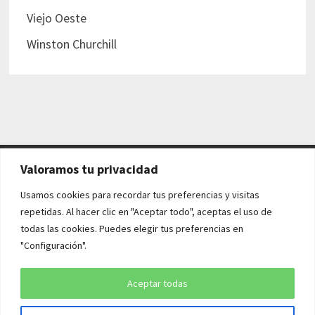
Viejo Oeste
Winston Churchill
Valoramos tu privacidad
AVISO LEGAL Y POLÍTICAS
Usamos cookies para recordar tus preferencias y visitas
repetidas. Al hacer clic en "Aceptar todo", aceptas el uso de
Aviso legal
todas las cookies. Puedes elegir tus preferencias en
"Configuración".
Política de cookies
Política de privacidad
Aceptar todas