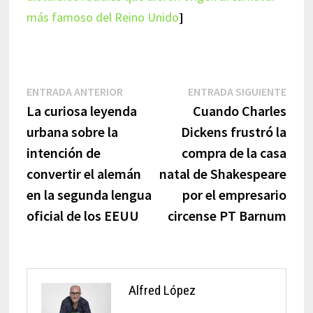
más famoso del Reino Unido
]
Navegación
Entrada
Entr
ENTRADA ANTERIOR
ENTRADA SIGUIENTE
anterior:
sigui
La curiosa leyenda
Cuando Charles
de
urbana sobre la
Dickens frustró la
entradas
intención de
compra de la casa
convertir el alemán
natal de Shakespeare
en la segunda lengua
por el empresario
oficial de los EEUU
circense PT Barnum
Alfred López