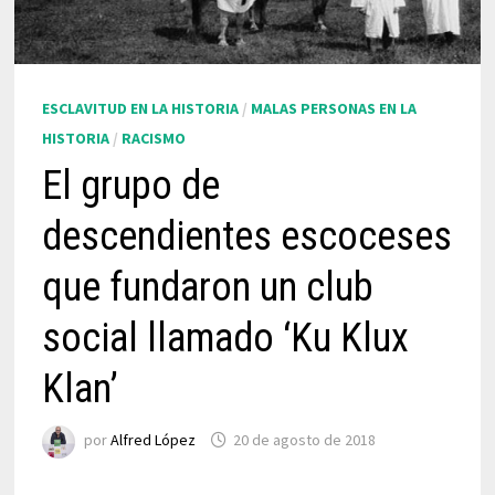
ESCLAVITUD EN LA HISTORIA
/
MALAS PERSONAS EN LA
HISTORIA
/
RACISMO
El grupo de
descendientes escoceses
que fundaron un club
social llamado ‘Ku Klux
Klan’
por
Alfred López
20 de agosto de 2018