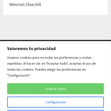
Winston Churchill
Valoramos tu privacidad
AVISO LEGAL Y POLÍTICAS
Usamos cookies para recordar tus preferencias y visitas
repetidas. Al hacer clic en "Aceptar todo", aceptas el uso de
Aviso legal
todas las cookies. Puedes elegir tus preferencias en
"Configuración".
Política de cookies
Política de privacidad
Aceptar todas
Configuración