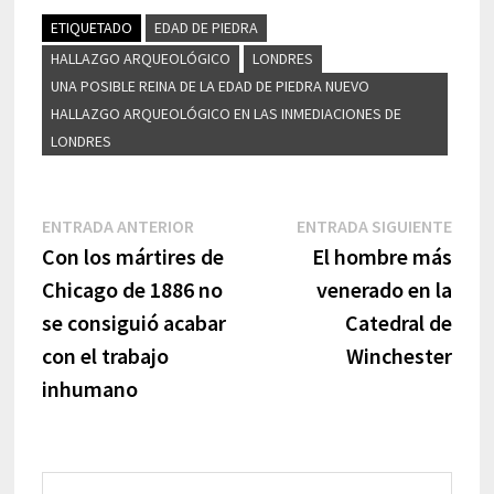
ETIQUETADO
EDAD DE PIEDRA
HALLAZGO ARQUEOLÓGICO
LONDRES
UNA POSIBLE REINA DE LA EDAD DE PIEDRA NUEVO
HALLAZGO ARQUEOLÓGICO EN LAS INMEDIACIONES DE
LONDRES
Navegación
Entrada
Entr
ENTRADA ANTERIOR
ENTRADA SIGUIENTE
anterior:
sigui
Con los mártires de
El hombre más
de
Chicago de 1886 no
venerado en la
entradas
se consiguió acabar
Catedral de
con el trabajo
Winchester
inhumano