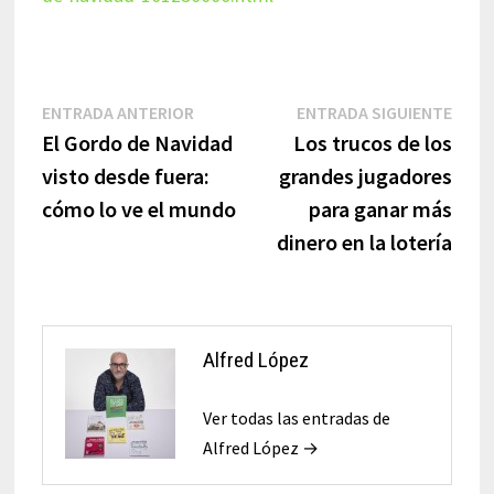
Navegación
Entrada
Entr
ENTRADA ANTERIOR
ENTRADA SIGUIENTE
anterior:
sigui
El Gordo de Navidad
Los trucos de los
de
visto desde fuera:
grandes jugadores
entradas
cómo lo ve el mundo
para ganar más
dinero en la lotería
Alfred López
Ver todas las entradas de
Alfred López →