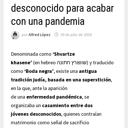
desconocido para acabar
con una pandemia
por
Alfred López
29 de julio de 2020
Denominada como
‘Shvartze
khasene’
(en hebreo שוואַרץ חתונה) y traducido
como
‘Boda negra’
, existe una
antigua
tradición judía, basada en una superstición
,
en la que, ante la aparición
de una
enfermedad pandémica
, se
organizaba un
casamiento entre dos
jóvenes desconocidos
, quienes contraían
matrimonio como señal de sacrificio