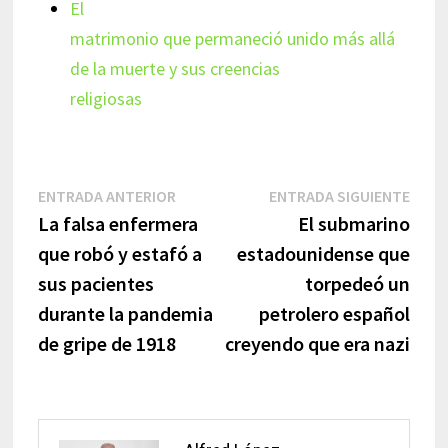
El
matrimonio que permaneció unido más allá
de la muerte y sus creencias
religiosas
Navegación
Entrada
Entr
ENTRADA ANTERIOR
ENTRADA SIGUIENTE
anterior:
sigui
La falsa enfermera
El submarino
de
que robó y estafó a
estadounidense que
entradas
sus pacientes
torpedeó un
durante la pandemia
petrolero español
de gripe de 1918
creyendo que era nazi