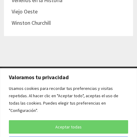
Venenos en la Historia
Viejo Oeste
Winston Churchill
Valoramos tu privacidad
AVISO LEGAL Y POLÍTICAS
Usamos cookies para recordar tus preferencias y visitas
repetidas. Al hacer clic en "Aceptar todo", aceptas el uso de
Aviso legal
todas las cookies. Puedes elegir tus preferencias en
"Configuración".
Política de cookies
Política de privacidad
Aceptar todas