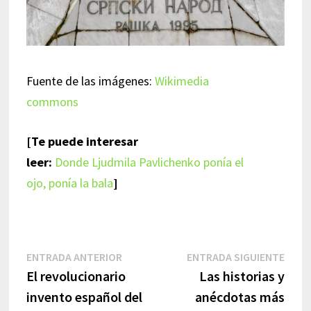
Fuente de las imágenes:
Wikimedia
commons
[Te puede interesar
leer:
Donde Ljudmila Pavlichenko ponía el
ojo, ponía la bala
]
Navegación
Entrada
Entr
ENTRADA ANTERIOR
ENTRADA SIGUIENTE
anterior:
sigui
El revolucionario
Las historias y
de
invento español del
anécdotas más