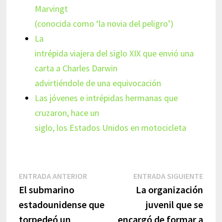
Marvingt
(conocida como ‘la novia del peligro’)
La
intrépida viajera del siglo XIX que envió una
carta a Charles Darwin
advirtiéndole de una equivocación
Las jóvenes e intrépidas hermanas que
cruzaron, hace un
siglo, los Estados Unidos en motocicleta
Navegación
Entrada
Entr
ENTRADA ANTERIOR
ENTRADA SIGUIENTE
anterior:
sigui
El submarino
La organización
de
estadounidense que
juvenil que se
entradas
torpedeó un
encargó de formar a