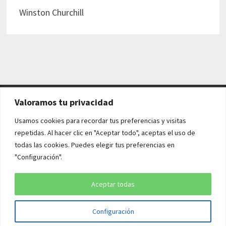
Winston Churchill
Valoramos tu privacidad
AVISO LEGAL Y POLÍTICAS
Usamos cookies para recordar tus preferencias y visitas
repetidas. Al hacer clic en "Aceptar todo", aceptas el uso de
Aviso legal
todas las cookies. Puedes elegir tus preferencias en
"Configuración".
Política de cookies
Política de privacidad
Aceptar todas
Configuración