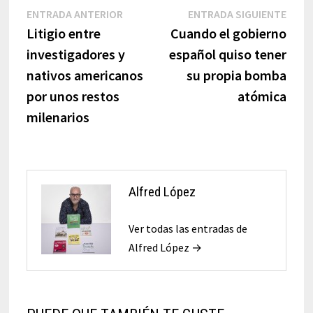
Navegación
Entrada
Entr
ENTRADA ANTERIOR
ENTRADA SIGUIENTE
anterior:
sigui
Litigio entre
Cuando el gobierno
de
investigadores y
español quiso tener
entradas
nativos americanos
su propia bomba
por unos restos
atómica
milenarios
Alfred López
Ver todas las entradas de
Alfred López →