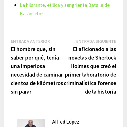
La hilarante, etílica y sangrienta Batalla de
Karánsebes
Navegación
Entrada
Entr
ENTRADA ANTERIOR
ENTRADA SIGUIENTE
anterior:
sigui
El hombre que, sin
El aficionado a las
de
saber por qué, tenía
novelas de Sherlock
entradas
una imperiosa
Holmes que creó el
necesidad de caminar
primer laboratorio de
cientos de kilómetros
criminalística forense
sin parar
de la historia
Alfred López