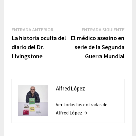
Navegación
Entrada
Entr
ENTRADA ANTERIOR
ENTRADA SIGUIENTE
anterior:
sigui
La historia oculta del
El médico asesino en
de
diario del Dr.
serie de la Segunda
entradas
Livingstone
Guerra Mundial
Alfred López
Ver todas las entradas de
Alfred López →