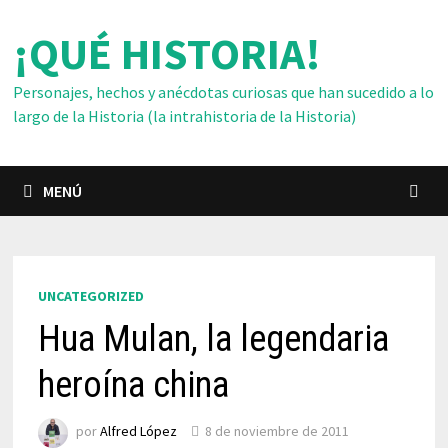
Saltar
¡QUÉ HISTORIA!
al
contenido
Personajes, hechos y anécdotas curiosas que han sucedido a lo
largo de la Historia (la intrahistoria de la Historia)
MENÚ
UNCATEGORIZED
Hua Mulan, la legendaria
heroína china
por
Alfred López
8 de noviembre de 2011