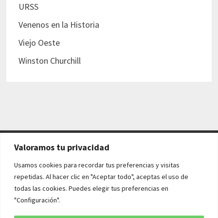
URSS
Venenos en la Historia
Viejo Oeste
Winston Churchill
Valoramos tu privacidad
AVISO LEGAL Y POLÍTICAS
Usamos cookies para recordar tus preferencias y visitas
repetidas. Al hacer clic en "Aceptar todo", aceptas el uso de
Aviso legal
todas las cookies. Puedes elegir tus preferencias en
"Configuración".
Política de cookies