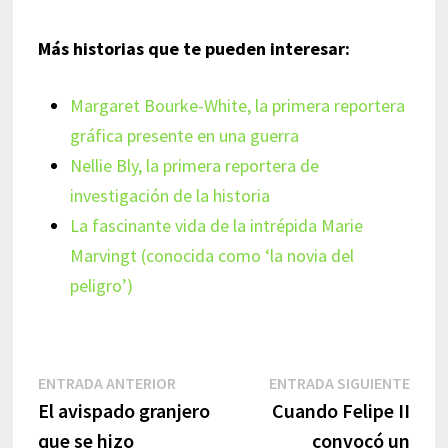
Más historias que te pueden interesar:
Margaret Bourke-White, la primera reportera
gráfica presente en una guerra
Nellie Bly, la primera reportera de
investigación de la historia
La fascinante vida de la intrépida Marie
Marvingt (conocida como ‘la novia del
peligro’)
Navegación
Entrada
Entr
ENTRADA ANTERIOR
ENTRADA SIGUIENTE
anterior:
sigui
El avispado granjero
Cuando Felipe II
de
que se hizo
convocó un