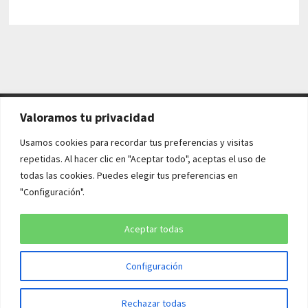
Valoramos tu privacidad
AVISO LEGAL Y POLÍTICAS
Usamos cookies para recordar tus preferencias y visitas
repetidas. Al hacer clic en "Aceptar todo", aceptas el uso de
Aviso legal
todas las cookies. Puedes elegir tus preferencias en
"Configuración".
Política de cookies
Política de privacidad
Aceptar todas
Configuración
Copyright © 2026
¡QUÉ HISTORIA!
. Funciona con
WordPress
y
Rechazar todas