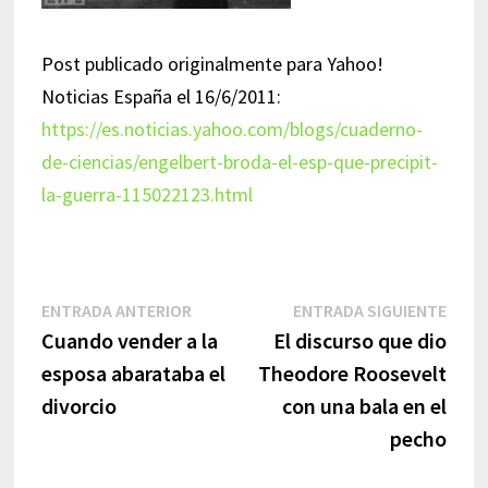
Post publicado originalmente para Yahoo!
Noticias España el 16/6/2011:
https://es.noticias.yahoo.com/blogs/cuaderno-
de-ciencias/engelbert-broda-el-esp-que-precipit-
la-guerra-115022123.html
Navegación
Entrada
Entr
ENTRADA ANTERIOR
ENTRADA SIGUIENTE
anterior:
sigui
Cuando vender a la
El discurso que dio
de
esposa abarataba el
Theodore Roosevelt
entradas
divorcio
con una bala en el
pecho