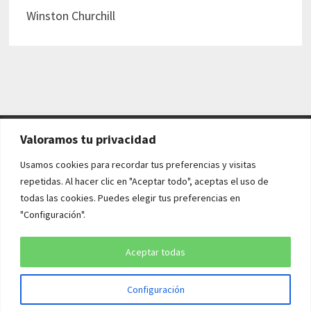
Winston Churchill
Valoramos tu privacidad
AVISO LEGAL Y POLÍTICAS
Usamos cookies para recordar tus preferencias y visitas
repetidas. Al hacer clic en "Aceptar todo", aceptas el uso de
Aviso legal
todas las cookies. Puedes elegir tus preferencias en
"Configuración".
Política de cookies
Política de privacidad
Aceptar todas
Configuración