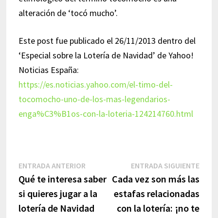
alteración de ‘tocó mucho’.
Este post fue publicado el 26/11/2013 dentro del
‘Especial sobre la Lotería de Navidad’ de Yahoo!
Noticias España:
https://es.noticias.yahoo.com/el-timo-del-
tocomocho-uno-de-los-mas-legendarios-
enga%C3%B1os-con-la-loteria-124214760.html
Navegación
Entrada
Entr
ENTRADA ANTERIOR
ENTRADA SIGUIENTE
anterior:
sigui
Qué te interesa saber
Cada vez son más las
de
si quieres jugar a la
estafas relacionadas
entradas
lotería de Navidad
con la lotería: ¡no te