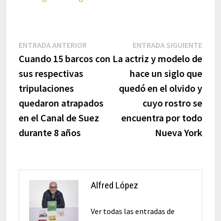
Navegación
Entrada
Entr
ENTRADA ANTERIOR
ENTRADA SIGUIENTE
anterior:
sigui
Cuando 15 barcos con
La actriz y modelo de
de
sus respectivas
hace un siglo que
entradas
tripulaciones
quedó en el olvido y
quedaron atrapados
cuyo rostro se
en el Canal de Suez
encuentra por todo
durante 8 años
Nueva York
Alfred López
Ver todas las entradas de