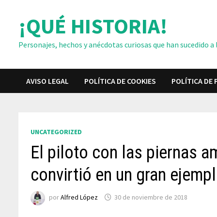
Saltar
¡QUÉ HISTORIA!
al
contenido
Personajes, hechos y anécdotas curiosas que han sucedido a lo
AVISO LEGAL
POLÍTICA DE COOKIES
POLÍTICA DE 
UNCATEGORIZED
El piloto con las piernas 
convirtió en un gran ejemp
por
Alfred López
30 de noviembre de 2018