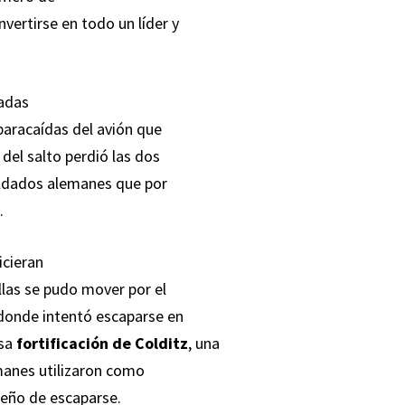
vertirse en todo un líder y
gadas
 paracaídas del avión que
 del salto perdió las dos
soldados alemanes que por
.
icieran
llas se pudo mover por el
 donde intentó escaparse en
osa
fortificación de Colditz
, una
emanes utilizaron como
mpeño de escaparse.