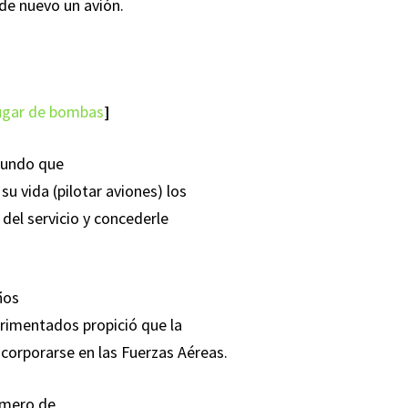
r de nuevo un avión.
lugar de bombas
]
mundo que
u vida (pilotar aviones) los
 del servicio y concederle
ños
erimentados propició que la
ncorporarse en las Fuerzas Aéreas.
número de