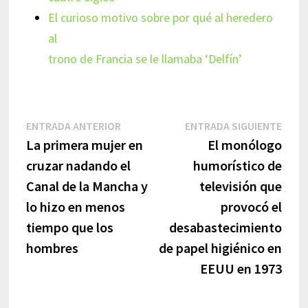
El curioso motivo sobre por qué al heredero
al
trono de Francia se le llamaba ‘Delfín’
Navegación
Entrada
Entr
ENTRADA ANTERIOR
ENTRADA SIGUIENTE
anterior:
sigui
La primera mujer en
El monólogo
de
cruzar nadando el
humorístico de
entradas
Canal de la Mancha y
televisión que
lo hizo en menos
provocó el
tiempo que los
desabastecimiento
hombres
de papel higiénico en
EEUU en 1973