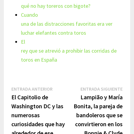
qué no hay toreros con bigote?
Cuando
una de las distracciones favoritas era ver
luchar elefantes contra toros
El
rey que se atrevió a prohibir las corridas de
toros en España
Navegación
Entrada
Entr
ENTRADA ANTERIOR
ENTRADA SIGUIENTE
anterior:
sigui
El Capitolio de
Lampião y María
de
Washington DC y las
Bonita, la pareja de
entradas
numerosas
bandoleros que se
curiosidades que hay
convirtieron en los
alrededor de ese
Bonnie & Clyde