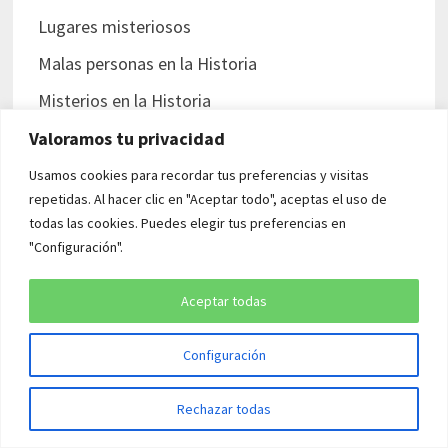
Lugares misteriosos
Malas personas en la Historia
Misterios en la Historia
Mujeres en la Historia
Valoramos tu privacidad
Nazis
Usamos cookies para recordar tus preferencias y visitas
repetidas. Al hacer clic en "Aceptar todo", aceptas el uso de
Persecución judía
todas las cookies. Puedes elegir tus preferencias en
Personajes curiosos
"Configuración".
Pioneros
Aceptar todas
Piratas
Configuración
Primera Guerra Mundial
Prisiones con Historia
Rechazar todas
Racismo