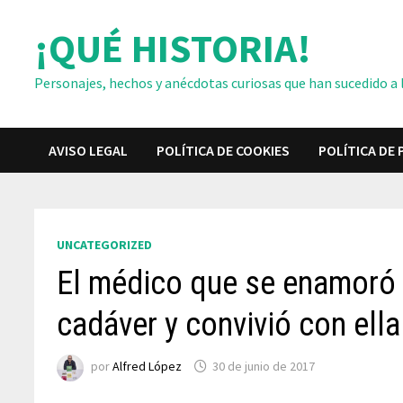
Saltar
¡QUÉ HISTORIA!
al
contenido
Personajes, hechos y anécdotas curiosas que han sucedido a lo
AVISO LEGAL
POLÍTICA DE COOKIES
POLÍTICA DE 
UNCATEGORIZED
El médico que se enamoró 
cadáver y convivió con ell
por
Alfred López
30 de junio de 2017