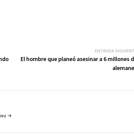
ENTRADA SIGUIEN
ando
El hombre que planeó asesinar a 6 millones 
alemane
ópez →