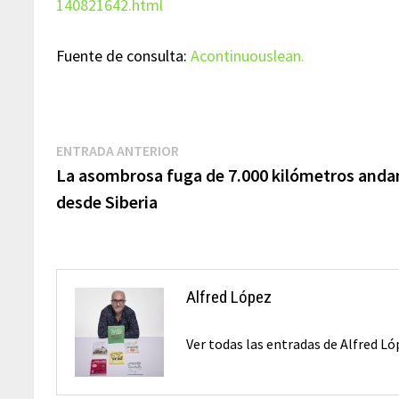
140821642.html
Fuente de consulta:
Acontinuouslean.
Navegación
Entrada
ENTRADA ANTERIOR
anterior:
La asombrosa fuga de 7.000 kilómetros and
de
desde Siberia
entradas
Alfred López
Ver todas las entradas de Alfred L