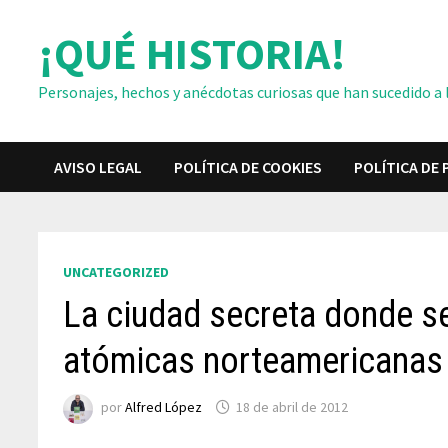
Saltar
¡QUÉ HISTORIA!
al
contenido
Personajes, hechos y anécdotas curiosas que han sucedido a lo
AVISO LEGAL
POLÍTICA DE COOKIES
POLÍTICA DE 
UNCATEGORIZED
La ciudad secreta donde s
atómicas norteamericanas
por
Alfred López
18 de abril de 2012