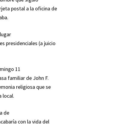
eta postal a la oficina de
aba.
lugar
s presidenciales (a juicio
omingo 11
asa familiar de John F.
remonia religiosa que se
 local.
na de
cabaría con la vida del