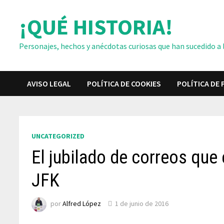
Saltar
¡QUÉ HISTORIA!
al
contenido
Personajes, hechos y anécdotas curiosas que han sucedido a lo
AVISO LEGAL
POLÍTICA DE COOKIES
POLÍTICA DE 
UNCATEGORIZED
El jubilado de correos que
JFK
por
Alfred López
1 de junio de 2016