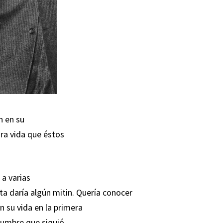
n en su
ora vida que éstos
 a varias
a daría algún mitin. Quería conocer
n su vida en la primera
stumbre que siguió