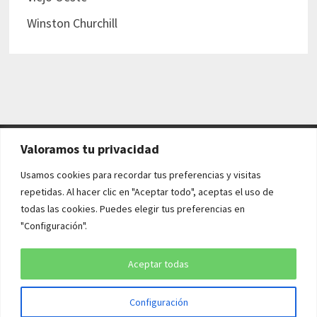
Winston Churchill
Valoramos tu privacidad
AVISO LEGAL Y POLÍTICAS
Usamos cookies para recordar tus preferencias y visitas
repetidas. Al hacer clic en "Aceptar todo", aceptas el uso de
Aviso legal
todas las cookies. Puedes elegir tus preferencias en
"Configuración".
Política de cookies
Política de privacidad
Aceptar todas
Configuración