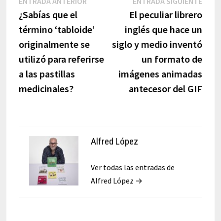
Navegación
Entrada
Entr
ENTRADA ANTERIOR
ENTRADA SIGUIENTE
anterior:
sigui
¿Sabías que el
El peculiar librero
de
término ‘tabloide’
inglés que hace un
entradas
originalmente se
siglo y medio inventó
utilizó para referirse
un formato de
a las pastillas
imágenes animadas
medicinales?
antecesor del GIF
Alfred López
Ver todas las entradas de
Alfred López →