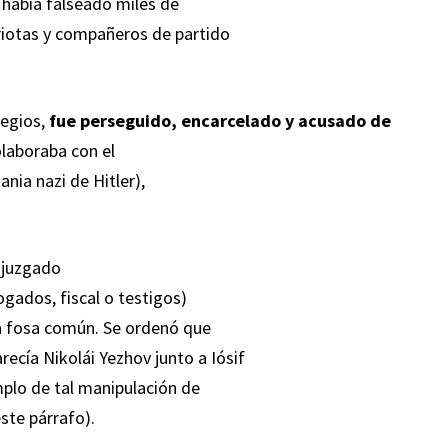
 había falseado miles de
iotas y compañeros de partido
legios,
fue perseguido, encarcelado y acusado de
olaboraba con el
ania nazi de Hitler),
r juzgado
ogados, fiscal o testigos)
na fosa común. Se ordenó que
ecía Nikolái Yezhov junto a Iósif
plo de tal manipulación de
ste párrafo).