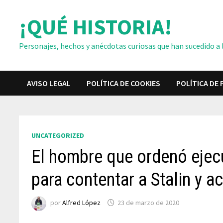
Saltar
¡QUÉ HISTORIA!
al
contenido
Personajes, hechos y anécdotas curiosas que han sucedido a lo
AVISO LEGAL
POLÍTICA DE COOKIES
POLÍTICA DE 
UNCATEGORIZED
El hombre que ordenó ejecu
para contentar a Stalin y 
por
Alfred López
23 de marzo de 2020