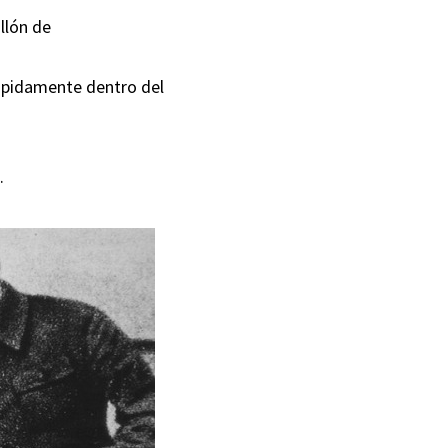
llón de
rápidamente dentro del
n
.