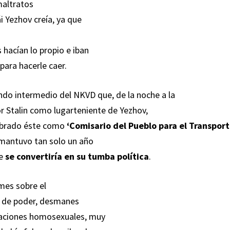
maltratos
 Yezhov creía, ya que
hacían lo propio e iban
para hacerle caer.
ndo intermedio del NKVD que, de la noche a la
 Stalin como lugarteniente de Yezhov,
ombrado éste como
‘Comisario del Pueblo para el Transpor
 mantuvo tan solo un año
ue
se convertiría en su tumba política
.
mes sobre el
s de poder, desmanes
elaciones homosexuales, muy