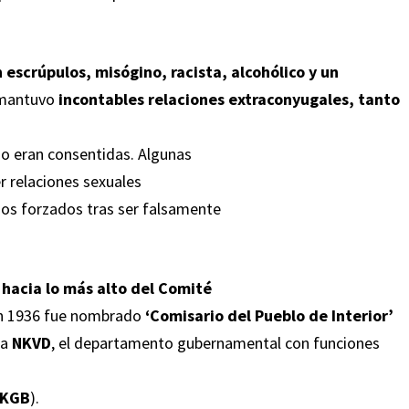
n escrúpulos, misógino, racista, alcohólico y un
 mantuvo
incontables relaciones extraconyugales, tanto
no eran consentidas. Algunas
er relaciones sexuales
jos forzados tras ser falsamente
 hacia lo más alto del Comité
 en 1936 fue nombrado
‘Comisario del Pueblo de Interior’
la
NKVD
, el departamento gubernamental con funciones
KGB
).