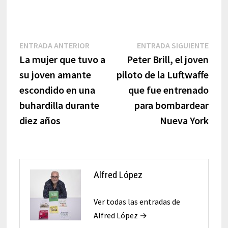
Navegación
Entrada
Entr
ENTRADA ANTERIOR
ENTRADA SIGUIENTE
anterior:
sigui
La mujer que tuvo a
Peter Brill, el joven
de
su joven amante
piloto de la Luftwaffe
entradas
escondido en una
que fue entrenado
buhardilla durante
para bombardear
diez años
Nueva York
Alfred López
Ver todas las entradas de
Alfred López →