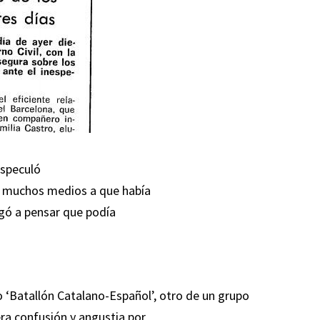
especuló
o muchos medios a que había
egó a pensar que podía
o ‘Batallón Catalano-Español’, otro de un grupo
ra confusión y angustia por