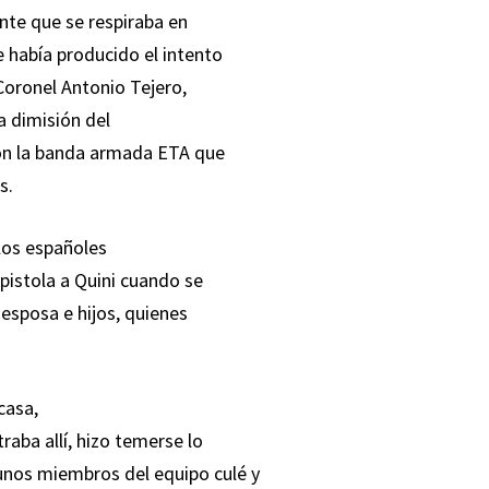
ente que se respiraba en
e había producido el intento
Coronel Antonio Tejero,
la dimisión del
 con la banda armada ETA que
s.
los españoles
pistola a Quini cuando se
 esposa e hijos, quienes
casa,
raba allí, hizo temerse lo
unos miembros del equipo culé y