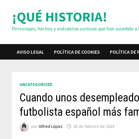
Saltar
¡QUÉ HISTORIA!
al
contenido
Personajes, hechos y anécdotas curiosas que han sucedido a lo
AVISO LEGAL
POLÍTICA DE COOKIES
POLÍTICA DE 
UNCATEGORIZED
Cuando unos desempleados 
futbolista español más f
por
Alfred López
28 de febrero de 2018