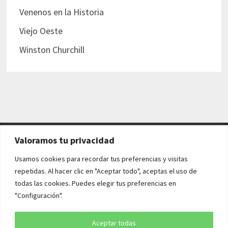
Venenos en la Historia
Viejo Oeste
Winston Churchill
Valoramos tu privacidad
AVISO LEGAL Y POLÍTICAS
Usamos cookies para recordar tus preferencias y visitas
repetidas. Al hacer clic en "Aceptar todo", aceptas el uso de
Aviso legal
todas las cookies. Puedes elegir tus preferencias en
"Configuración".
Política de cookies
Política de privacidad
Aceptar todas