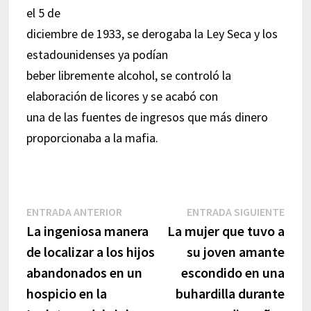
el 5 de
diciembre de 1933, se derogaba la Ley Seca y los
estadounidenses ya podían
beber libremente alcohol, se controló la
elaboración de licores y se acabó con
una de las fuentes de ingresos que más dinero
proporcionaba a la mafia.
Navegación
Entrada
Entr
ENTRADA ANTERIOR
ENTRADA SIGUIENTE
anterior:
sigui
La ingeniosa manera
La mujer que tuvo a
de
de localizar a los hijos
su joven amante
entradas
abandonados en un
escondido en una
hospicio en la
buhardilla durante