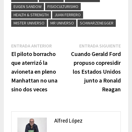
EUGEN SANDOW
FISIOCULTURISMO
HEALTH & STRENGTH
JUAN FERRERO
MISTER UNIVERSO
MR UNIVERSO
SCHWARZENEGGER
Navegación
Entrada
Entr
ENTRADA ANTERIOR
ENTRADA SIGUIENTE
anterior:
sigui
El piloto borracho
Cuando Gerald Ford
de
que aterrizó la
propuso copresidir
entradas
avioneta en pleno
los Estados Unidos
Manhattan no una
junto a Ronald
sino dos veces
Reagan
Alfred López