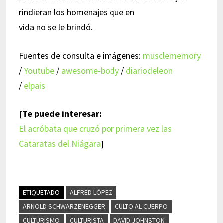
rindieran los homenajes que en
vida no se le brindó.
Fuentes de consulta e imágenes:
musclememory
/
Youtube
/
awesome-body
/
diariodeleon
/
elpais
[Te puede interesar:
El acróbata que cruzó por primera vez las
Cataratas del Niágara
]
ETIQUETADO
ALFRED LÓPEZ
ARNOLD SCHWARZENEGGER
CULTO AL CUERPO
CULTURISMO
CULTURISTA
DAVID JOHNSTON