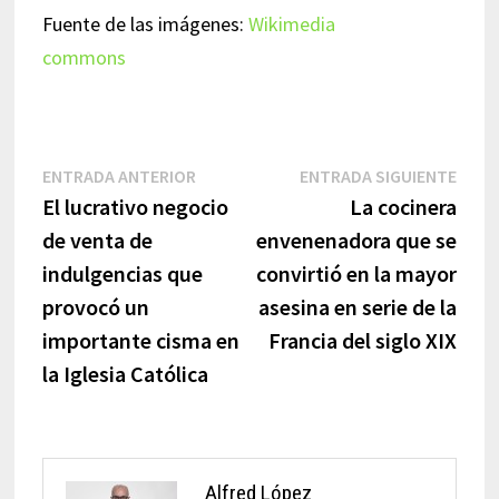
Fuente de las imágenes:
Wikimedia
commons
Navegación
Entrada
Entr
ENTRADA ANTERIOR
ENTRADA SIGUIENTE
anterior:
sigui
El lucrativo negocio
La cocinera
de
de venta de
envenenadora que se
entradas
indulgencias que
convirtió en la mayor
provocó un
asesina en serie de la
importante cisma en
Francia del siglo XIX
la Iglesia Católica
Alfred López