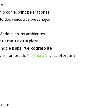
te
nio con el príncipe aragonés.
de dos siniestros personajes
viéndose en los ambientes
ntísima. La otra pieza
ando e Isabel fue
Rodrigo de
jo el nombre de
Alejandro VI
y les otorgaría
 éste