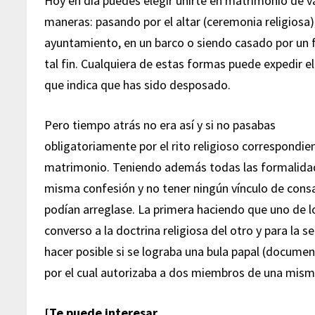
Hoy en día puedes elegir unirte en matrimonio de v
maneras: pasando por el altar (ceremonia religiosa)
ayuntamiento, en un barco o siendo casado por un f
tal fin. Cualquiera de estas formas puede expedir e
que indica que has sido desposado.
Pero tiempo atrás no era así y si no pasabas
obligatoriamente por el rito religioso correspondie
matrimonio. Teniendo además todas las formalidad
misma confesión y no tener ningún vínculo de con
podían arreglase. La primera haciendo que uno de l
converso a la doctrina religiosa del otro y para la 
hacer posible si se lograba una bula papal (documen
por el cual autorizaba a dos miembros de una mism
[Te puede interesar