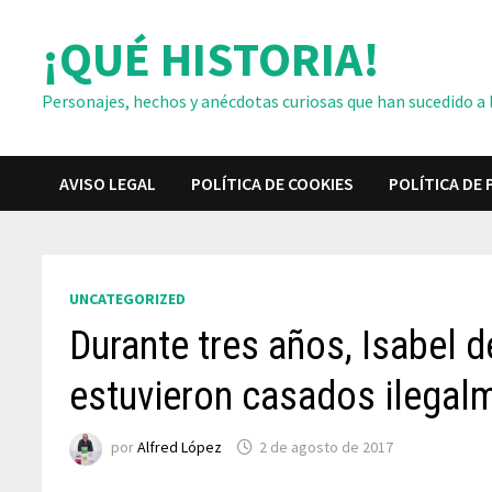
Saltar
¡QUÉ HISTORIA!
al
contenido
Personajes, hechos y anécdotas curiosas que han sucedido a lo
AVISO LEGAL
POLÍTICA DE COOKIES
POLÍTICA DE 
UNCATEGORIZED
Durante tres años, Isabel 
estuvieron casados ilegal
por
Alfred López
2 de agosto de 2017