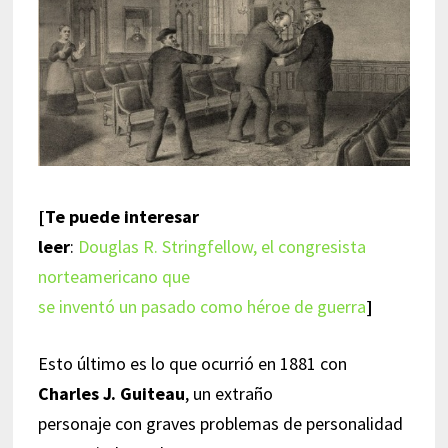
[Te puede interesar
leer
:
Douglas R. Stringfellow, el congresista
norteamericano que
se inventó un pasado como héroe de guerra
]
Esto último es lo que ocurrió en 1881 con
Charles J. Guiteau
, un extraño
personaje con graves problemas de personalidad