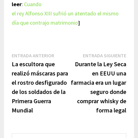
leer
:
Cuando
el rey Alfonso XIII sufrió un atentado el mismo
día que contrajo matrimonio
]
Navegación
Entrada
Entr
ENTRADA ANTERIOR
ENTRADA SIGUIENTE
anterior:
sigui
La escultora que
Durante la Ley Seca
de
realizó máscaras para
en EEUU una
entradas
el rostro desfigurado
farmacia era un lugar
de los soldados de la
seguro donde
Primera Guerra
comprar whisky de
Mundial
forma legal