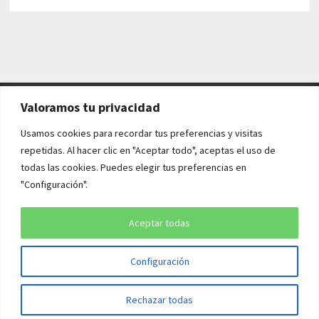
Valoramos tu privacidad
AVISO LEGAL Y POLÍTICAS
Usamos cookies para recordar tus preferencias y visitas
repetidas. Al hacer clic en "Aceptar todo", aceptas el uso de
Aviso legal
todas las cookies. Puedes elegir tus preferencias en
"Configuración".
Política de cookies
Política de privacidad
Aceptar todas
Configuración
Copyright © 2026
¡QUÉ HISTORIA!
. Funciona con
WordPress
y
Rechazar todas
Bam
.