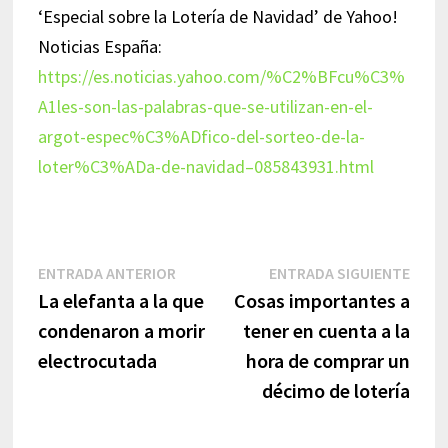
‘Especial sobre la Lotería de Navidad’ de Yahoo!
Noticias España:
https://es.noticias.yahoo.com/%C2%BFcu%C3%
A1les-son-las-palabras-que-se-utilizan-en-el-
argot-espec%C3%ADfico-del-sorteo-de-la-
loter%C3%ADa-de-navidad–085843931.html
Navegación
Entrada
Entr
ENTRADA ANTERIOR
ENTRADA SIGUIENTE
anterior:
sigui
La elefanta a la que
Cosas importantes a
de
condenaron a morir
tener en cuenta a la
entradas
electrocutada
hora de comprar un
décimo de lotería