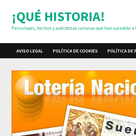
Saltar
¡QUÉ HISTORIA!
al
contenido
Personajes, hechos y anécdotas curiosas que han sucedido a lo
AVISO LEGAL
POLÍTICA DE COOKIES
POLÍTICA DE 