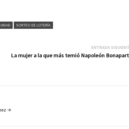
AVIDAD
SORTEO DE LOTERÍA
ENTRADA SIGUIEN
La mujer a la que más temió Napoleón Bonapar
ópez →