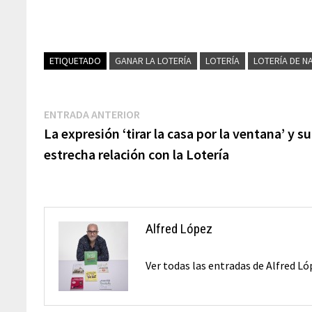
ETIQUETADO
GANAR LA LOTERÍA
LOTERÍA
LOTERÍA DE N
Navegación
Entrada
ENTRADA ANTERIOR
anterior:
La expresión ‘tirar la casa por la ventana’ y su
de
estrecha relación con la Lotería
entradas
Alfred López
Ver todas las entradas de Alfred L