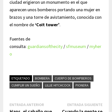
ciudad erigieron un monumento en el que
aparecen unos bomberos portando una mujer en
brazos y una torre de avistamiento, conocida con
el nombre de
‘Coit tower’
.
Fuentes de
consulta:
guardiansofthecity
/
sfmuseum
/
myher
o
ETIQUETADO
BOMBERA
CUERPO DE BOMPBEROS
CUMPLIR UN SUEÑO
LILLIE HITCHCOCK
PIONERA
Navegación
Entrada
Entr
ENTRADA ANTERIOR
ENTRADA SIGUIENTE
anterior:
sigui
Hans, el caballo que
Cuando la gente se