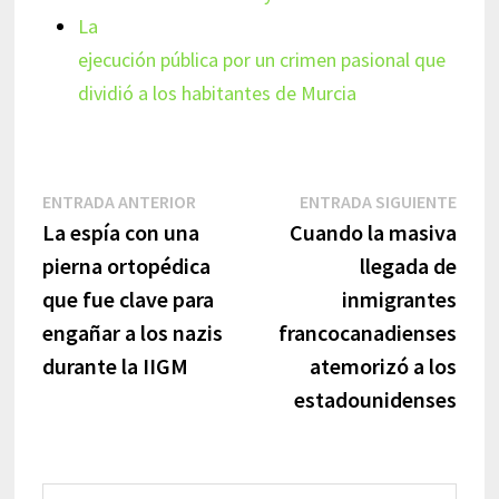
La
ejecución pública por un crimen pasional que
dividió a los habitantes de Murcia
Navegación
Entrada
Entr
ENTRADA ANTERIOR
ENTRADA SIGUIENTE
anterior:
sigui
La espía con una
Cuando la masiva
de
pierna ortopédica
llegada de
entradas
que fue clave para
inmigrantes
engañar a los nazis
francocanadienses
durante la IIGM
atemorizó a los
estadounidenses