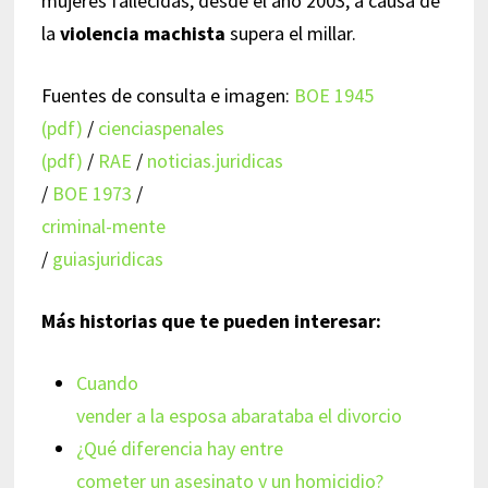
mujeres fallecidas, desde el año 2003, a causa de
la
violencia machista
supera el millar.
Fuentes de consulta e imagen:
BOE 1945
(pdf)
/
cienciaspenales
(pdf)
/
RAE
/
noticias.juridicas
/
BOE 1973
/
criminal-mente
/
guiasjuridicas
Más historias que te pueden interesar:
Cuando
vender a la esposa abarataba el divorcio
¿Qué diferencia hay entre
cometer un asesinato y un homicidio?