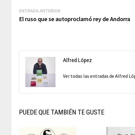
Navegación
Entrada
ENTRADA ANTERIOR
anterior:
El ruso que se autoproclamó rey de Andorra
de
entradas
Alfred López
Ver todas las entradas de Alfred L
PUEDE QUE TAMBIÉN TE GUSTE